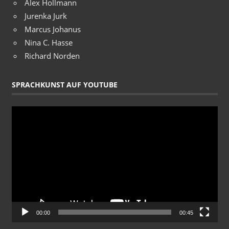
Alex Hollmann
Jurenka Jurk
Marcus Johanus
Nina C. Hasse
Richard Norden
SPRACHKUNST AUF YOUTUBE
Video-
Player
00:00
00:45