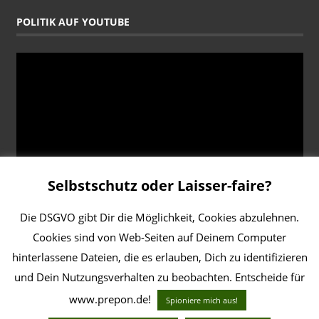
POLITIK AUF YOUTUBE
Video-
Player
Selbstschutz oder Laisser-faire?
00:00
00:46
Die DSGVO gibt Dir die Möglichkeit, Cookies abzulehnen.
Cookies sind von Web-Seiten auf Deinem Computer
DERZEIT AUF TWITTER
hinterlassene Dateien, die es erlauben, Dich zu identifizieren
und Dein Nutzungsverhalten zu beobachten. Entscheide für
Tweets by ClausKullak
www.prepon.de!
Spioniere mich aus!