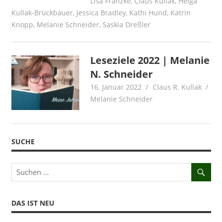
Lisa Franzke
,
Claus Kullak
,
Helga
Kullak-Brückbauer
,
Jessica Bradley
,
Kathi Hund
,
Katrin
Knopp
,
Melanie Schneider
,
Saskia Dreßler
Leseziele 2022 | Melanie
N. Schneider
16. Januar 2022
Claus R. Kullak
Melanie Schneider
SUCHE
DAS IST NEU