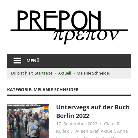
Zum
Inhalt
springen
Literaturagent*in
für
MENÜ
#MehrUnfug
Du bist hier:
Startseite
Aktuell
Melanie Schneider
KATEGORIE:
MELANIE SCHNEIDER
Unterwegs auf der Buch
Berlin 2022
17. September 2022
Claus R.
Kullak
Aileen Graf
,
Aktuell
,
Anna