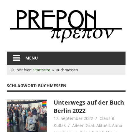
Zum
Inhalt
springen
Literaturagent*in
für
MENÜ
#MehrUnfug
Du bist hier:
Startseite
Buchmessen
SCHLAGWORT:
BUCHMESSEN
Unterwegs auf der Buch
Berlin 2022
17. September 2022
Claus R.
Kullak
Aileen Graf
,
Aktuell
,
Anna