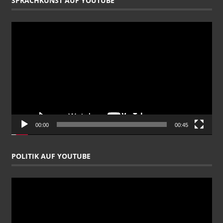
SPRACHKUNST AUF YOUTUBE
Video-
Player
00:00
00:45
POLITIK AUF YOUTUBE
Video-
Player