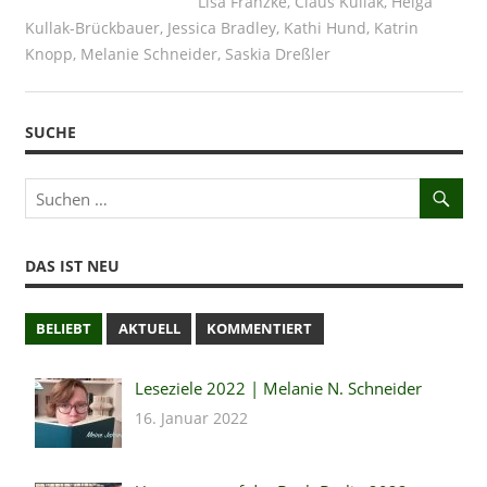
Lisa Franzke
,
Claus Kullak
,
Helga
Kullak-Brückbauer
,
Jessica Bradley
,
Kathi Hund
,
Katrin
Knopp
,
Melanie Schneider
,
Saskia Dreßler
SUCHE
DAS IST NEU
BELIEBT
AKTUELL
KOMMENTIERT
Leseziele 2022 | Melanie N. Schneider
16. Januar 2022